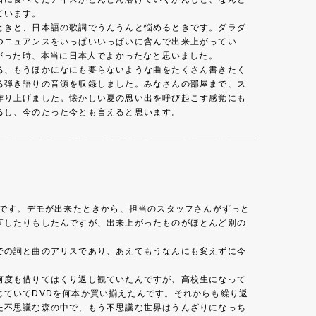
ています。
ときと、日本語の歌詞でうんうんと悩めるときです。ダラダ
つニュアンスをいっぱいいっぱいに含んで出来上がってい
上がった時、本当に日本人でよかったなと思いました。
る、もうほかになにも要らないような曲をたくさん書きたく
る弾き語りの音源を収録しました。みなさんの部屋まで、ス
作り上げました。懐かしい夏の思い出を呼び起こす感覚にも
るし、今のたった今とも言えると思います。
のです。デモが出来たときから、担当のスタッフさんがずっと
直したりもしたんですが、出来上がったものがほとんど別の
での詞と曲のアリスであり、あえてもうなんにも変えずに今
何度も借りてはくり返し観ていたんですが、高校生になって
ていてDVDを何本か買い揃えたんです。それからも繰り返
た不思議な森の中で、もう不思議な世界はうんざりになっち