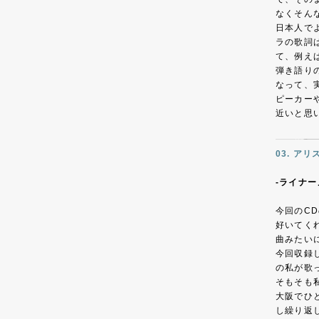
なくそん
日本人で
ラの歌詞
て、例え
弾き語り
なって、
ピーカー
近いと思
03. アリ
-ライナー
今回のC
好いてく
曲みたい
今回収録
の私が歌
そもそも
大阪でひ
し繰り返