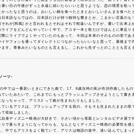
な暑い日の午後がずっと永遠に続いたらいいと思うような、恋の情景を歌っ
よかったなと思うのは、おいしい鍋を食べたときとおいしいさんまを食べた
は日本語ならではの、日本語だけが持つ独特な響きとか、こまかい言葉のも
ばそれが[和風] かと言われるとそれはそれで程遠いんですが、書いて出来
のライブをどんどんやっていく中で、アコギ一本と歌だけでほんとに事足り
実際にライブでよくやっていたのもあって、今回は本来のそのものの形であ
やイヤフォンを通ってダイレクトにつながったらいいなと思って、最後まで
います。青春みたいなものとも言えるし、これから先ずっとのこととも言え
ス
ノーツ-
Dの中では一番若いときにできた曲で、17、8歳当時の私が作詞作曲したも
れていたみたいで、これまでにもっとブラッシュアップさせようとして書き
になっちゃって、アリス2 って曲が生まれたりもしました。
しているアリスは、ブラッシュアップする前の、そもそも生まれたままの形
って収録しました。
私自身ディズニー映画が大好きで、小さい頃から母親とレンタルビデオ屋で
とりで暮らすようになってからも、なんとなくディズニー映画の必要性を感じ
し、中でもアリスをよく観ていて、アリスは物語の途中、迷い込んでしまっ