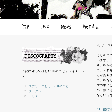
-リリース
はじめて
います。
今、私が
て、それ
『彼に守ってほしい10のこと』ライナーノー
ろがあり
ツ
て、私な
世の中に
彼に守ってほしい10のこと
の「彼に
ダラダラ
なという
アリス
01. 彼