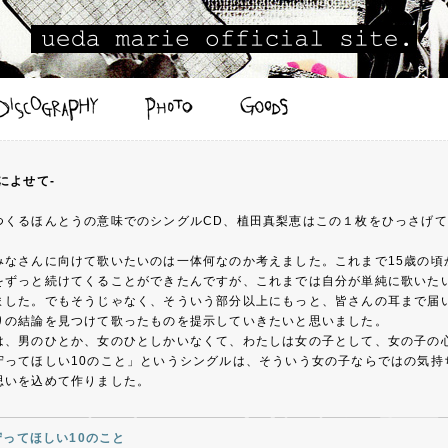
によせて-
つくるほんとうの意味でのシングルCD、植田真梨恵はこの１枚をひっさげ
みなさんに向けて歌いたいのは一体何なのか考えました。これまで15歳の頃
をずっと続けてくることができたんですが、これまでは自分が単純に歌いた
ました。でもそうじゃなく、そういう部分以上にもっと、皆さんの耳まで届
りの結論を見つけて歌ったものを提示していきたいと思いました。
は、男のひとか、女のひとしかいなくて、わたしは女の子として、女の子の
守ってほしい10のこと」というシングルは、そういう女の子ならではの気持
思いを込めて作りました。
に守ってほしい10のこと