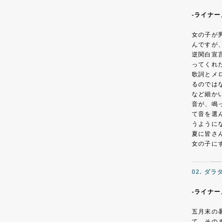
-ライナー
女の子が
んですが
逆関白宣
ってくれ
歌詞とメ
るのでは
など細か
音が、鳴
て音を選
うように
夏に皆さ
女の子に
02. ダラ
-ライナー
五月末の
て、その