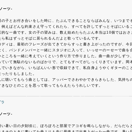
ノーツ-
男の子とお付き合いをした時に、たぶんできることならばみんな、いつまで
、例えばどんな約束さえ守ってくれたら、すべてを許してずっとそばにいる
言的な一曲です。女の子の望みは、数え始めたらたぶん本当は10個ではおさ
たら私はずっとそばに居られるんだよと歌っているんです。
ロディは、最初のフレーズが出てきてからすっと書き上がったのですが、今
なく、バンドメンバーと一緒にスタジオに入って、いっせーのーせーで曲を
いところを一緒に考えていくという作り方で作りました。曲一曲が少しずつ
っていて無駄のないものばかりで、とてもすべてがしっくりきています。岡
んでいきながら、いちばんいい形で収録できて、私自身ようやくギターのこ
なったりもしました。
んに聴いてもらう曲としては、アッパーでさわやかできらきらした、気持ち
すきなひとのことを思って歌ってもらえたらうれしいです。
ダラ
ノーツ-
暑い暑い日の夕刻頃に、ぽろぽろと部屋でアコギを鳴らしながら、だらだら
ままそのときに書いてた曲よりも先に最後まで出来上がった一曲です。暑い