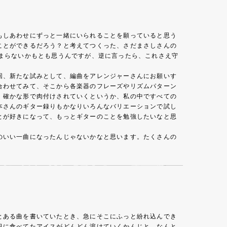
もしあわせにずっと一緒にいられることを願っていると思う
ことができるだろう？と考えてつくった、さだまさしさんの
まらないかもとも思うんですが、逆に言ったら、これさえ守
回、新たな試みとして、編曲をアレンジャーさんにお願いす
合わせてみて、そこから各楽器のフレーズやリズムパターン
、確かな形で肉付けされていくというか、私の中ですべての
本さんのギター録りもかなりいろんなバリエーションで試し
とが好きになって、もっとギターのことを勉強したいなと思
のいい一曲になったんじゃないかなと思います。たくさんの
とある曲を書いていたとき、急にそこにふっと紛れ込んでき
日に食べてたアイスがどんどん溶けていくかんじと、なんと