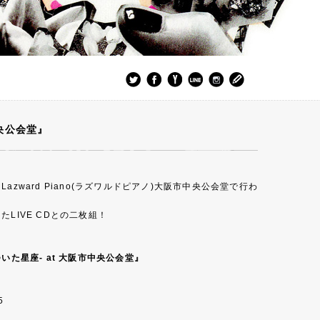
市中央公会堂』
zward Piano(ラズワルドピアノ)大阪市中央公会堂で行わ
LIVE CDとの二枚組！
 -凍てついた星座- at 大阪市中央公会堂』
5