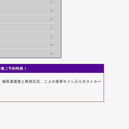
×
×
×
×
×
×
×
YO)会場ご予約特典！
、植田真梨恵と西村広文、二人の直筆サイン入りポストカー