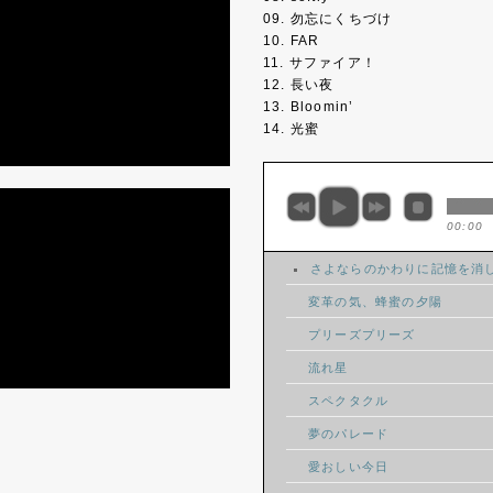
09. 勿忘にくちづけ
10. FAR
11. サファイア！
12. 長い夜
13. Bloomin’
14. 光蜜
00:00
さよならのかわりに記憶を消
変革の気、蜂蜜の夕陽
プリーズプリーズ
流れ星
スペクタクル
夢のパレード
愛おしい今日