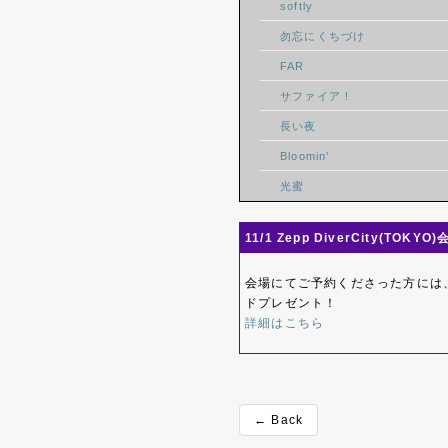
softly
勿忘にくちづけ
FAR
サファイア！
長い夜
Bloomin’
光蜜
11/1 Zepp DiverCity(TOK
会場にてご予約くださった方には
ドプレゼント！
詳細はこちら
← Back