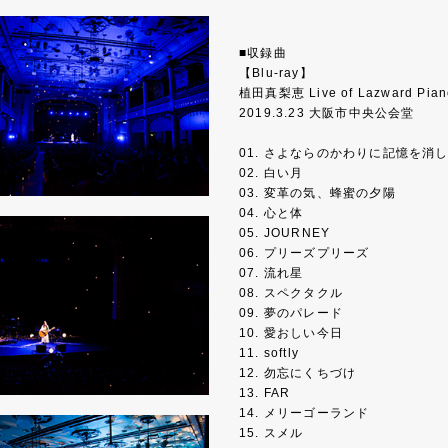
■収録曲
【Blu-ray】
植田真梨恵 Live of Lazward P
2019.3.23 大阪市中央公会堂
01. さよならのかわりに記憶を消
02. 白い月
03. 変革の気、蜂蜜の夕陽
04. 心と体
05. JOURNEY
06. プリーズプリーズ
07. 流れ星
08. スペクタクル
09. 夢のパレード
10. 愛おしい今日
11. softly
12. 勿忘にくちづけ
13. FAR
14. メリーゴーランド
15. スメル