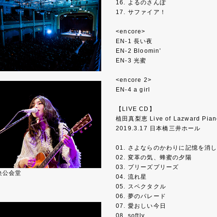
16. よるのさんぽ
17. サファイア！
<encore>
EN-1 長い夜
EN-2 Bloomin’
EN-3 光蜜
<encore 2>
EN-4 a girl
【LIVE CD】
植田真梨恵 Live of Lazward P
2019.3.17 日本橋三井ホール
01. さよならのかわりに記憶を消
02. 変革の気、蜂蜜の夕陽
03. プリーズプリーズ
央公会堂
04. 流れ星
05. スペクタクル
06. 夢のパレード
07. 愛おしい今日
08. softly