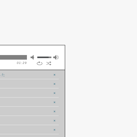
01:29
した
×
×
×
×
×
×
×