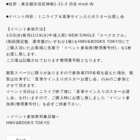
■住所：東京都渋谷区神南1-21-3 渋谷 modi 内
■イベント内容：ミニライブ＆直筆サイン入りポスターお渡し会
【イベント参加方法】
1/20(水)発売(1/19(火)午後入荷) NEW SINGLE『スペクタクル』
(初回限定盤、通常盤のいずれか1枚)をHMV&BOOKS TOKYOにて
ご購入頂いたお客様に先着で「イベント参加券(整理番号付)」を1枚
お渡し致します。
ご入場は記載されております整理番号順となります。
観覧スペースに限りがありますので参加者250名様を超えた場合、観
覧は出来ずに「直筆サイン入りポスターお渡し会」のみのご参加と
させて頂きます。
イベント当日はミニライブ終了後に「直筆サイン入りポスターお渡
し会」を行いますので、ご購入時にお渡し致しました「イベント参
加券(整理番号付)」を必ずご持参下さい。
＜イベント参加券対象店舗＞
HMV&BOOKS TOKYO