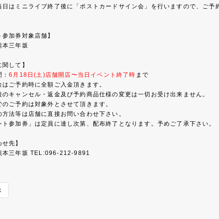
当日はミニライブ終了後に「ポストカードサイン会」を行いますので、ご予
ト参加券対象店舗】
熊本三年坂
に関して】
間：
6月18日(土)店舗開店〜当日イベント終了時
まで
金はご予約時に全額ご入金頂きます。
後のキャンセル・返金及び予約商品仕様の変更は一切お受け出来ません。
でのご予約は対象外とさせて頂きます。
の方法等は店舗に直接お問い合わせ下さい。
ント参加券」は定員に達し次第、配布終了となります。予めご了承下さい。
わせ先】
三年坂 TEL:096-212-9891
k