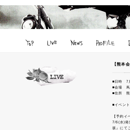
【熊本会
■日時 7月
■会場 
■住所 熊
■イベント
【予約イ
7/6(水
坂』にて