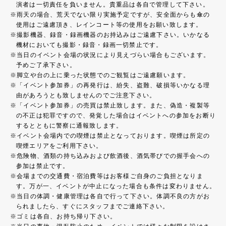
演者は一切責任を負いません。貴重品は各自で管理して下さい。
雨天の場合、荒天でない限り実施予定ですが、安全面からも傘の
使用はご遠慮頂き、レインコート等の使用をお願い致します。
撮影機器、録音・録画機器のお持込みはご遠慮下さい。いかなる
機材においても撮影・録音・録画一切禁止です。
当日のイベント会場の状況により見えづらい場合もございます。
予めご了承下さい。
脚立や台の上に乗った状態でのご観覧はご遠慮願います。
「イベント参加券」の再発行は、紛失、盗難、破損等いかなる理
由があろうとも致しませんのでご注意下さい。
「イベント参加券」の売買は禁止致します。また、偽造・複製等
の不正は犯罪ですので、発覚した場合はイベントへの参加をお断り
するとともに警察に通報致します。
イベント会場内での喫煙は禁止となっております。喫煙は所定の
喫煙エリアをご利用下さい。
危険物、酒類の持ち込みおよび飲酒後、酒気帯びでの握手会への
参加は禁止です。
会場までの交通費・宿泊費等はお客様ご自身のご負担となりま
す。万が一、イベントが中止になった場合も条件は変わりません。
当日の体調・健康管理は各自で行って下さい。体調不良の方がお
られましたら、すぐにスタッフまでご連絡下さい。
ゴミは各自、お持ち帰り下さい。