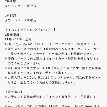
□兵庫県
タワーレコード神戸店
□京都府
タワーレコード京都店
【イベント当日のCD販売について】
□販売場所
11時～12時 店内
12時30分～ あべのHoop 1F オープンエアプラザ即売スペース
即売スペースでのお支払は現金のみとなります。クレジットカー
ド及び各種ポイントカード、クーポン券はご利用頂けません。
即売スペースでのご購入はポイントカード加算対象外となります
ので予めご了承下さい。
当日会場にて販売するCDは数に限りがございます。無くなり次第
販売終了となりますので、予めご了承下さい。
ご購入頂いたCDのご返品はお受けできません。商品の不良があっ
た場合、返金ではなく良品との交換になります。
【注意事項】
ご予約のお客様は優先的に「イベント参加券」をご用意致しま
す。
イベント当日のCD販売場所は12時30分から「あべのHoop 1Fオ