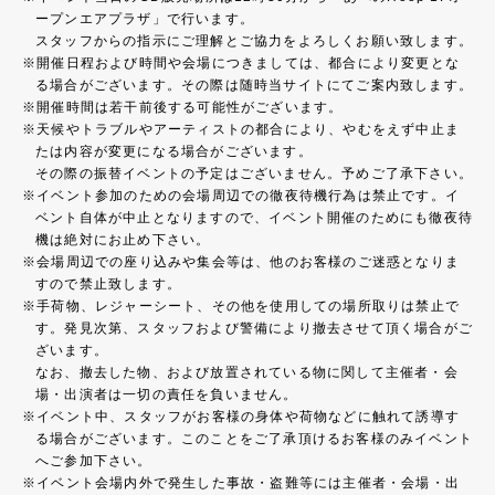
ープンエアプラザ」で行います。
スタッフからの指示にご理解とご協力をよろしくお願い致します。
開催日程および時間や会場につきましては、都合により変更とな
る場合がございます。その際は随時当サイトにてご案内致します。
開催時間は若干前後する可能性がございます。
天候やトラブルやアーティストの都合により、やむをえず中止ま
たは内容が変更になる場合がございます。
その際の振替イベントの予定はございません。予めご了承下さい。
イベント参加のための会場周辺での徹夜待機行為は禁止です。イ
ベント自体が中止となりますので、イベント開催のためにも徹夜待
機は絶対にお止め下さい。
会場周辺での座り込みや集会等は、他のお客様のご迷惑となりま
すので禁止致します。
手荷物、レジャーシート、その他を使用しての場所取りは禁止で
す。発見次第、スタッフおよび警備により撤去させて頂く場合がご
ざいます。
なお、撤去した物、および放置されている物に関して主催者・会
場・出演者は一切の責任を負いません。
イベント中、スタッフがお客様の身体や荷物などに触れて誘導す
る場合がございます。このことをご了承頂けるお客様のみイベント
へご参加下さい。
イベント会場内外で発生した事故・盗難等には主催者・会場・出