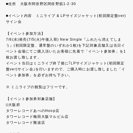
■住所 大阪市阿倍野区阿倍野筋1-2-30
■イベント内容 ミニライブ & LPサイズジャケット(初回限定盤ver)
サイン会
【イベント参加方法】
7/6(水)発売(7/5(火)午後入荷) New Single『ふれたら消えてしま
う』(初回限定盤、通常盤のいずれか1枚)を下記対象店舗又は当日イ
ベント会場にてご購入頂いたお客様に先着で「イベント参加券」を1
枚お渡し致します。
イベント当日はミニライブ終了後に｢LPサイズジャケット(初回限定
盤ver)サイン会｣を行いますので、ご購入時にお渡し致しました「イ
ベント参加券」を必ずお持ち下さい。
※ ミニライブの観覧はフリーです。
【イベント参加券対象店舗】
□大阪府
タワーレコードあべのHoop店
タワーレコード梅田大阪マルビル店
タワーレコード難波店