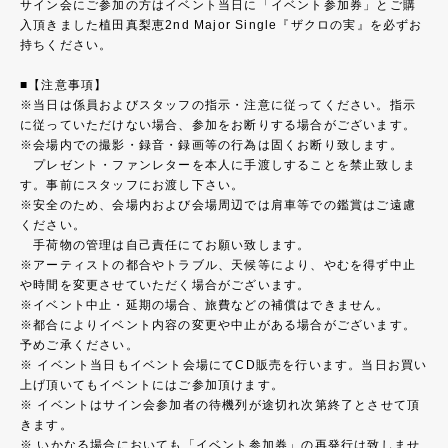
サイン会にご参加の方はイベント当日に「イベント参加券」とご購
入頂きました植田真梨恵2nd Major Single『ザクロの実』を必ずお
持ちください。
■【注意事項】
※当日は係員およびスタッフの指示・注意に従ってください。指示
に従っていただけない場合、参加をお断りする場合がございます。
※会場内での撮影・録音・録画等の行為は固くお断り致します。
プレゼント・ファンレターを本人に手渡しすることを禁止致しま
す。事前にスタッフにお渡し下さい。
※安全のため、会場内および会場周辺では肩車等での鑑賞はご遠慮
ください。
手荷物の管理は自己責任にてお願い致します。
※アーティストの都合やトラブル、天候等により、やむを得ず中止
や時間を変更させていただく場合がございます。
※イベント中止・延期の場合、旅費などの補償はできません。
※都合によりイベント内容の変更や中止がある場合がございます。
予めご承ください。
※ イベント当日もイベント会場にてCD販売を行います。当日お買い
上げ頂いてもイベントにはご参加頂けます。
※ イベントはサイン会参加者の待機列が途切れ次第終了とさせて頂
きます。
※ いかなる場合においても「イベント参加券」の再発行は致しませ