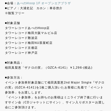
■会場：
あべのHoop 1F オープンエアプラザ
■ピアノ：大浦史記 カホン：車谷啓介
※観覧フリー
■対象店舗
タワーレコードあべのHoop店
タワーレコード梅田大阪マルビル店
タワーレコード難波店
タワーレコード梅田NU茶屋町店
タワーレコード京都店
タワーレコード神戸店
■対象商品：
植田真梨恵「ザクロの実」（GZCA-4141）￥1,296-(税込)
■参加方法：
イベント参加券対象店舗にて植田真梨恵2nd Major Single『ザクロ
の実』(GZCA-4141)を1枚ご購入頂いたお客様に先着で「イベント
参加券」をお渡しします。
「イベント参加券」をお持ちのお客様はミニライブ終了後に行いま
すサイン会（CDジャケットにサイン）、サイン入りポスターお渡し
会にご参加頂けます。