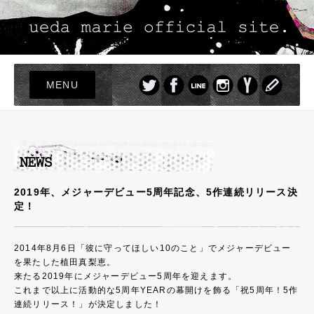
MENU
TOP
LIVE
NEWS
PROFILE
2019年、メジャーデビュー5周年記念、5作連続リリース決
定！
DISCOGRAPHY
PHOTO
2014年8月6日「彼に守ってほしい10のこと」でメジャーデビュー
GOODS
を果たした植田真梨恵。
来たる2019年にメジャーデビュー5周年を迎えます。
これまで以上に活動的な5周年YEARの幕開けを飾る「祝5周年！5作
連続リリース！」が決定しました！