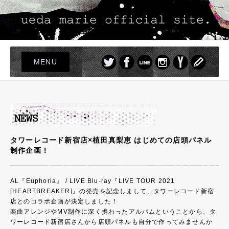
MENU
TOP
LIVE
NEWS
PROFILE
タワーレコード新宿店×植田真梨恵 はじめての店頭パネル
制作企画！
DISCOGRAPHY
PHOTO
AL『Euphoria』 / LIVE Blu-ray『LIVE TOUR 2021
GOODS
[HEARTBREAKER]』の発売を記念しまして、タワーレコード新宿
店とのコラボ企画が決定しました！
楽曲アレンジやMV制作に深く携わったアルバムということから、タ
ワーレコード新宿店さんから店頭パネルも自分で作ってみませんか