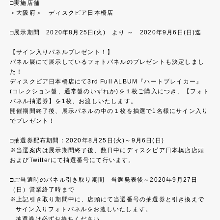
□実施店舗
＜大阪府＞ ディスクピア日本橋店
□展示期間 2020年8月25日(火) より ～ 2020年9月6日(日)迄
【サイン入りパネルプレゼント！】
パネル展にて展示しているフォトパネルのプレゼントも決定しまし
た！
ディスクピア日本橋店にて3rd Full ALBUM『ハートブレイカー』
(コレクション盤、通常盤のいずれか)を１枚ご購入につき、【フォト
パネル抽選券】を1枚、お渡しいたします。
開催期間終了後、展示パネルの中の１枚を抽選で1名様にサイン入り
でプレゼント！
□抽選券配布期間：2020年8月25日(火)～9月6日(日)
※当選案内は展示期間終了後、数日中にディスクピア日本橋店店頭
およびTwitterにて抽選番号にて行います。
□ご当選時のパネル引き取り期間 当選発表後～2020年9月27日
（日）営業終了時まで
上記引き取り期間中に、店頭にて当選番号の抽選券と引き換えで
サイン入りフォトパネルをお渡しいたします。
抽選券は必ずお持ちください。