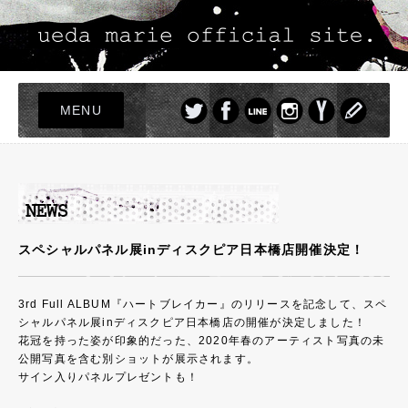
MENU
TOP
LIVE
NEWS
PROFILE
スペシャルパネル展inディスクピア日本橋店開催決定！
DISCOGRAPHY
PHOTO
3rd Full ALBUM『ハートブレイカー』のリリースを記念して、スペ
シャルパネル展inディスクピア日本橋店の開催が決定しました！
GOODS
花冠を持った姿が印象的だった、2020年春のアーティスト写真の未
公開写真を含む別ショットが展示されます。
サイン入りパネルプレゼントも！