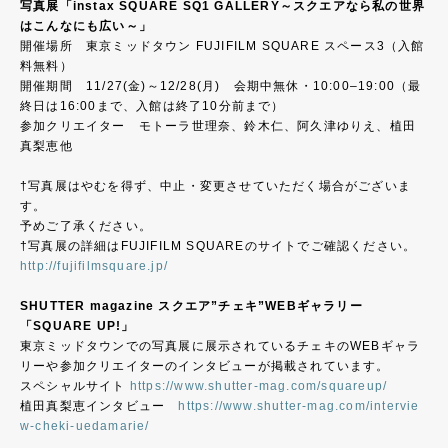
写真展「instax SQUARE SQ1 GALLERY～スクエアなら私の世界
はこんなにも広い～」
開催場所 東京ミッドタウン FUJIFILM SQUARE スペース3（入館
料無料）
開催期間 11/27(金)～12/28(月) 会期中無休・10:00–19:00（最
終日は16:00まで、入館は終了10分前まで）
参加クリエイター モトーラ世理奈、鈴木仁、阿久津ゆりえ、植田
真梨恵他
†写真展はやむを得ず、中止・変更させていただく場合がございま
す。
予めご了承ください。
†写真展の詳細はFUJIFILM SQUAREのサイトでご確認ください。
http://fujifilmsquare.jp/
SHUTTER magazine スクエア”チェキ”WEBギャラリー
「SQUARE UP!」
東京ミッドタウンでの写真展に展示されているチェキのWEBギャラ
リーや参加クリエイターのインタビューが掲載されています。
スペシャルサイト
https://www.shutter-mag.com/squareup/
植田真梨恵インタビュー
https://www.shutter-mag.com/intervie
w-cheki-uedamarie/