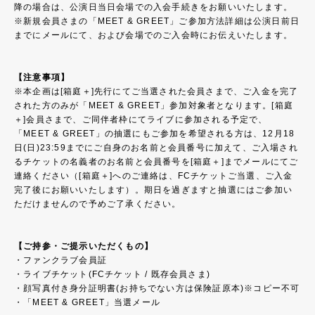
降の場合は、公演日当日会場での入会手続きをお願いいたします。
※新規会員さまの「MEET & GREET」ご参加方法詳細は公演日前日
までにメールにて、および会場でのご入会時にお伝えいたします。
【注意事項】
※本企画は[箱庭＋]先行にてご当選された会員さまで、ご入金を完了
された方のみが「MEET & GREET」参加対象者となります。[箱庭
＋]会員さまで、ご同伴者枠にてライブに参加される予定で、
「MEET & GREET」の抽選にもご参加を希望される方は、12月18
日(日)23:59までにご自身のお名前と会員番号に加えて、ご入場され
るチケットの名義者のお名前と会員番号を[箱庭＋]までメールにてご
連絡ください（[箱庭＋]へのご連絡は、FCチケットご当選、ご入金
完了後にお願いいたします）。期日を過ぎますと抽選にはご参加い
ただけませんので予めご了承ください。
【ご持参・ご提示いただくもの】
・ファンクラブ会員証
・ライブチケット(FCチケット / 既存会員さま)
・顔写真付き身分証明書(お持ちでない方は保険証原本)※コピー不可
・「MEET & GREET」当選メール