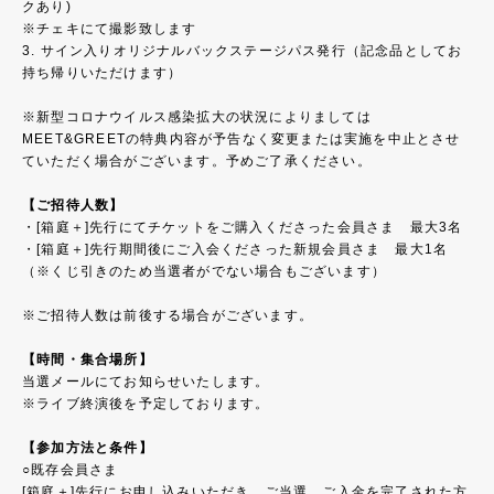
クあり)
※チェキにて撮影致します
3. サイン入りオリジナルバックステージパス発行（記念品としてお
持ち帰りいただけます）
※新型コロナウイルス感染拡大の状況によりましては
MEET&GREETの特典内容が予告なく変更または実施を中止とさせ
ていただく場合がございます。予めご了承ください。
【ご招待人数】
・[箱庭＋]先行にてチケットをご購入くださった会員さま 最大3名
・[箱庭＋]先行期間後にご入会くださった新規会員さま 最大1名
（※くじ引きのため当選者がでない場合もございます）
※ご招待人数は前後する場合がございます。
【時間・集合場所】
当選メールにてお知らせいたします。
※ライブ終演後を予定しております。
【参加方法と条件】
○既存会員さま
[箱庭＋]先行にお申し込みいただき、ご当選、ご入金を完了された方