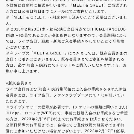
を対象に自動的に抽選を行います。「MEET & GREET」に当選され
た方には公演日前日までにメールにてご案内いたします。
※「MEET & GREET」へ別途お申し込みいただく必要はございませ
ん。
※ 2023年2月23日(木・祝)公演日当日時点でOFFICIAL FANCLUB
[箱庭＋]会員であることが参加条件となりますので、会員期限によっ
ては、ライブ当日、継続・新規ご入会手続きをしていただく可能性
がございます。
※今ライブの「MEET & GREET」につきましては、既存会員さまの
当日くじ引きはございません。既存会員さまでご参加を希望される
方は、必ず[箱庭＋]先行にてチケットをご購入いただきますよう、お
願い申し上げます。
○新規会員さま
ライブ当日および[箱庭＋]先行期間後にご入会の手続きをされた新規
会員さまは、ライブ当日、ファンクラブブースにてくじを引いてい
ただきます。
※ライブチケットの提示が必要です。(チケットの種類は問いません)
※Loppi・ローチケ(WEB)にて、事前に新規入会のお手続きをご希望
の方は、2023年2月16日(木)までにお手続きをお済ませください。
公演日間際のお手続きでは、会場にてご登録状況の確認ができず抽
選にご参加いただけない場合がございます。2023年2月17日(金)以