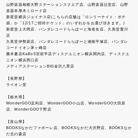
山野楽器相模大野ステーションスクエア店、山野楽器辻堂店、山野
楽器本厚木ミロード店
新星堂横浜ジョイナス店(こちらの店舗は「ロンリーナイト・ポチ
袋」か「12/17ご招待チケット」のいずれかをお選び頂きます。)
新星堂上大岡店、バンダレコードららぽーと海老名店、久美堂愛川
店
久美堂伊勢原店、バンダレコードららぽーと湘南平塚店、バンダレ
コードイオン茅ヶ崎店
勝木書店KaBoS宮前平店ディスクユニオン横浜関内店、ディスクユ
ニオン横浜西口店
メディアステーションBIG金沢八景店
【長野県】
ライオン堂
【栃木県】
WonderGOO足利店、WonderGOO小山店、WonderGOO大田原
店、WonderGOO下野店
【富山県】
BOOKSなかだファボーレ店、BOOKSなかだ大沢野店、BOOKSなか
だ北の森店