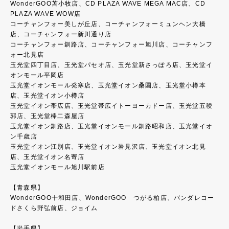
WonderGOO苫小牧店、CD PLAZA WAVE MEGA MAC店、CD
PLAZA WAVE WOW店
コーチャンフォー美しが丘店、コーチャンフォーミュンヘン大橋
店、コーチャンフォー新川通り店
コーチャンフォー釧路店、コーチャンフォー旭川店、コーチャンフ
ォー北見店
玉光堂四丁目店、玉光堂パセオ店、玉光堂新さっぽろ店、玉光堂イ
オンモール平岡店
玉光堂イオンモール発寒店、玉光堂イオン桑園店、玉光堂小樽本
店、玉光堂イオン小樽店
玉光堂イオン帯広店、玉光堂帯広イトーヨーカドー店、玉光堂五稜
郭店、玉光堂棒二森屋店
玉光堂イオン釧路店、玉光堂イオンモール釧路昭和店、玉光堂イオ
ン千歳店
玉光堂イオン江別店、玉光堂イオン岩見沢店、玉光堂イオン北見
店、玉光堂イオン名寄店
玉光堂イオンモール旭川駅前店
【青森県】
WonderGOO十和田店、WonderGOO つがる柏店、バンダレコー
ドさくら野弘前店、ジョイム
【岩手県】