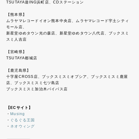
TSUTAYA遊ING浜町店、CDステーション
【熊本県】
ムラヤマレコードイオン熊本中央店、ムラヤマレコード宇土シティ
モール店、
新星堂ゆめタウン光の森店、新星堂ゆめタウン八代店、ブックスミ
スミ人吉店
【宮崎県】
TSUTAYA都城店
【鹿児島県】
十字屋CROSS店、ブックスミスミオプシア、ブックスミスミ鹿屋
店、ブックスミスミ七ツ島店
ブックスミスミ加治木バイパス店
【ECサイト】
・
Musing
・
ぐるぐる王国
・
ネオウィング