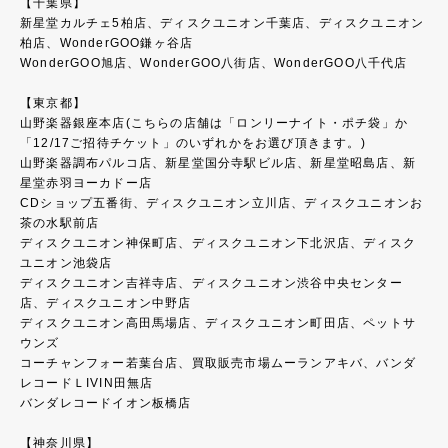
【千葉県】
新星堂カルチェ5柏店、ディスクユニオン千葉店、ディスクユニオン
柏店、WonderGOO鎌ヶ谷店
WonderGOO旭店、WonderGOO八街店、WonderGOO八千代店
【東京都】
山野楽器銀座本店(こちらの店舗は「ロンリーナイト・ポチ袋」か
「12/17ご招待チケット」のいずれかをお選び頂きます。)
山野楽器調布パルコ店、新星堂国分寺駅ビル店、新星堂昭島店、新
星堂赤羽ヨーカドー店
CDショップ五番街、ディスクユニオン立川店、ディスクユニオンお
茶の水駅前店
ディスクユニオン神保町店、ディスクユニオン下北沢店、ディスク
ユニオン池袋店
ディスクユニオン吉祥寺店、ディスクユニオン渋谷中央センター
店、ディスクユニオン中野店
ディスクユニオン高田馬場店、ディスクユニオン町田店、ペットサ
ウンズ
コーチャンフォー若葉台店、買取販売市場ムーランアキバ、バンダ
レコードＬIVIN田無店
バンダレコードイオン板橋店
【神奈川県】