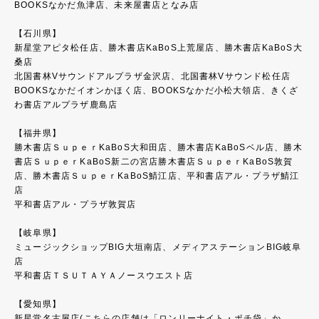
BOOKSなかだ魚津店、未来屋書店となみ店
【石川県】
新星堂アピタ松任店、勝木書店KaBoS上荒屋店、勝木書店KaBoS大
桑店
北国書林Vサウンドアルプラザ金沢店、北国書林Vサウンド松任店
BOOKSなかだイオンかほく店、BOOKSなかだ小松大領店、きくざ
わ書店アルプラザ鹿島店
【福井県】
勝木書店ＳｕｐｅｒKaBoS大和田店、勝木書店KaBoSベル店、勝木
書店ＳｕｐｅｒKaBoS新二の宮店勝木書店ＳｕｐｅｒKaBoS敦賀
店、勝木書店ＳｕｐｅｒKaBoS鯖江店、平和書店アル・プラザ鯖江
店
平和書店アル・プラザ敦賀店
【岐阜県】
ミュージックショップBIG大垣南店、メディアステーションBIG岐阜
店
平和書店ＴＳＵＴＡＹＡノースウエスト店
【愛知県】
新星堂名古屋店(こちらの店舗は「ロンリーナイト・ポチ袋」か