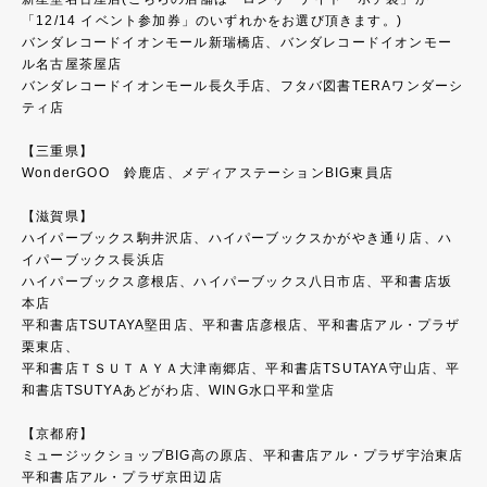
「12/14 イベント参加券」のいずれかをお選び頂きます。)
バンダレコードイオンモール新瑞橋店、バンダレコードイオンモー
ル名古屋茶屋店
バンダレコードイオンモール長久手店、フタバ図書TERAワンダーシ
ティ店
【三重県】
WonderGOO 鈴鹿店、メディアステーションBIG東員店
【滋賀県】
ハイパーブックス駒井沢店、ハイパーブックスかがやき通り店、ハ
イパーブックス長浜店
ハイパーブックス彦根店、ハイパーブックス八日市店、平和書店坂
本店
平和書店TSUTAYA堅田店、平和書店彦根店、平和書店アル・プラザ
栗東店、
平和書店ＴＳＵＴＡＹＡ大津南郷店、平和書店TSUTAYA守山店、平
和書店TSUTYAあどがわ店、WING水口平和堂店
【京都府】
ミュージックショップBIG高の原店、平和書店アル・プラザ宇治東店
平和書店アル・プラザ京田辺店