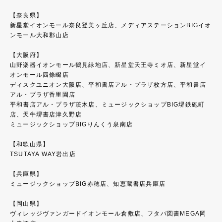
【奈良県】
新星堂イオンモール奈良登美ヶ丘店、メディアステーションBIGイオ
ンモール大和郡山店
【大阪府】
山野楽器イオンモール鶴見緑地店、新星堂天王寺ミオ店、新星堂イ
オンモール四條畷店
ディスクユニオン大阪店、平和書店アル・プラザ枚方店、平和書店
アル・プラザ香里園店
平和書店アル・プラザ茨木店、ミュージックショップBIG堺鉄砲町
店、天牛堺書店津久野店
ミュージックショップBIGりんくう泉南店
【和歌山県】
TSUTAYA WAY岩出店
【兵庫県】
ミュージックショップBIG赤穂店、知恵蔵書店兵庫店
【岡山県】
ヴィレッジヴァンガードイオンモール倉敷店、フタバ図書MEGA岡