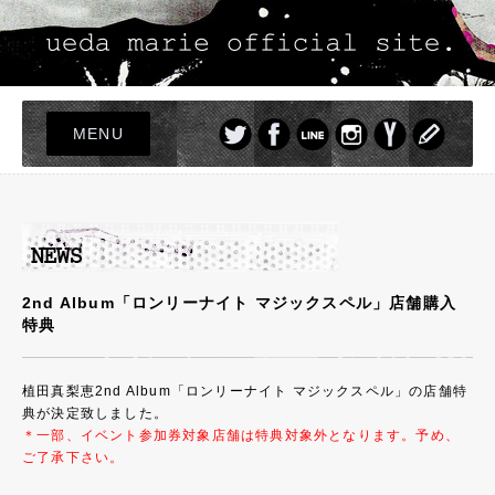
MENU
TOP
LIVE
NEWS
PROFILE
2nd Album「ロンリーナイト マジックスペル」店舗購入
特典
DISCOGRAPHY
PHOTO
植田真梨恵2nd Album「ロンリーナイト マジックスペル」の店舗特
GOODS
典が決定致しました。
＊一部、イベント参加券対象店舗は特典対象外となります。予め、
ご了承下さい。