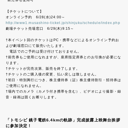
*前売券も使用可
【チケットについて】
オンライン予約 6/28(水)24:00～
http://www1.musashino-ticket.jp/shinjuku/schedule/index.php
劇場チケット売場窓口 6/29(木)9:15～
†本イベント回のチケットはPC・携帯などによるオンライン予約お
よび劇場窓口にて販売いたします。
電話でのご予約は受け付けておりません。
†前売券もご使用になれますが、座席指定席券とのお引換が必要にな
ります。
†チケットが完売次第、販売を終了します。
†チケットのご購入後の変更、払い戻しは致しません。
†初日・特別興行につき、株主優待券（証）株主優待割引・招待券は
ご使用になれません。
†場内でのカメラ（カメラ付き携帯を含む）、ビデオにより撮影・録
音・録画は固くお断りします。
「トモシビ 銚子電鉄6.4kmの軌跡」完成披露上映舞台挨拶
に参加決定！