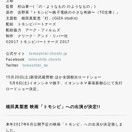
上順
監督 杉山泰一(「の・ようなもの のようなもの」)
原作 吉野翠『トモシビ〜銚子電鉄の小さな奇跡〜（TO文庫）』
主題歌 植田真梨恵「灯」(GIZA studio)
配給 トモシビパートナーズ
配給協力 アーク・フィルムズ
制作 クリーク・アンド・リバー社
©2017 トモシビパートナーズ 2017
公式サイト
tomoshibi-choshi.jp
Facebook
tomoshibi.choshi
Twitter
tomoshibi_tw
†5月20日(土)新宿武蔵野館 ほか全国順次ロードショー
5月6日(土)イオンシネマ銚子、イオンシネマ幕張新都心にて先行
ロードショー決定。
植田真梨恵 映画「トモシビ」への出演が決定!!
来年2017年6月公開予定の映画「トモシビ」への出演が決定致しま
した。