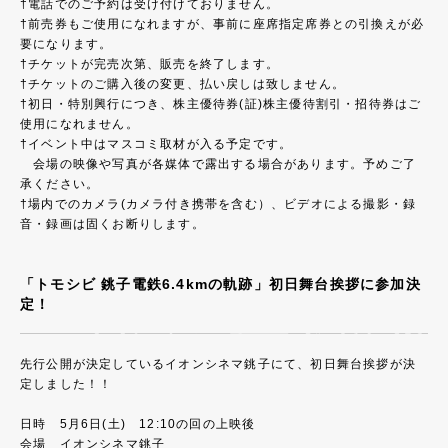
†電話でのご予約は受け付けておりません。
†前売券もご使用になれますが、事前に座席指定席券との引換えが必
要になります。
†チケットが完売次第、販売を終了します。
†チケットのご購入後の変更、払い戻しは致しません。
†初日・特別興行につき、株主優待券(証)株主優待割引・招待券はご
使用になれません。
†イベント中はマスコミ取材が入る予定です。
会場の映像や写真が各媒体で露出する場合があります。予めご了
承ください。
†場内でのカメラ(カメラ付き携帯を含む）、ビデオによる撮影・録
音・録画は固くお断りします。
「トモシビ 銚子電鉄6.4kmの軌跡」初日舞台挨拶に参加決
定！
先行公開が決定しているイオンシネマ銚子にて、初日舞台挨拶が決
定しました！！
日時 5月6日(土) 12:10の回の上映後
会場 イオンシネマ銚子