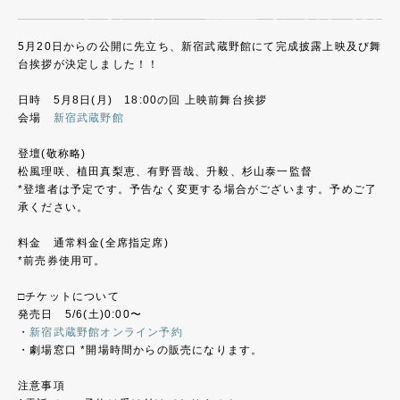
5月20日からの公開に先立ち、新宿武蔵野館にて完成披露上映及び舞
台挨拶が決定しました！！
日時 5月8日(月) 18:00の回 上映前舞台挨拶
会場
新宿武蔵野館
登壇(敬称略)
松風理咲、植田真梨恵、有野晋哉、升毅、杉山泰一監督
*登壇者は予定です。予告なく変更する場合がございます。予めご了
承ください。
料金 通常料金(全席指定席)
*前売券使用可。
□チケットについて
発売日 5/6(土)0:00〜
・
新宿武蔵野館オンライン予約
・劇場窓口 *開場時間からの販売になります。
注意事項