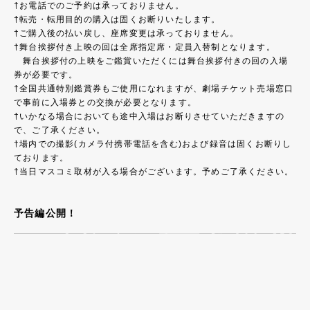
†お電話でのご予約は承っておりません。
†転売・転用目的の購入は固くお断りいたします。
†ご購入後の払い戻し、座席変更は承っておりません。
†舞台挨拶付き上映の回は全席指定席・定員入替制となります。
舞台挨拶付の上映をご鑑賞いただくには舞台挨拶付きの回の入場
券が必要です。
†全国共通特別鑑賞券もご使用になれますが、劇場チケット売場窓口
で事前に入場券との交換が必要となります。
†いかなる場合においても途中入場はお断りさせていただきますの
で、ご了承ください。
†場内での撮影(カメラ付携帯電話を含む)および録音は固くお断りし
ております。
†当日マスコミ取材が入る場合がございます。予めご了承ください。
予告編公開！