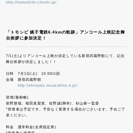
http://tomoshibi-choshi.jp/
「トモシビ 銚子電鉄6.4kmの軌跡」アンコール上映記念舞
台挨拶に参加決定！
7/1(土)よりアンコール上映が決定している新宿武蔵野館にて、記念
舞台挨拶が決定しました！！
日時 7月1日(土) 10:00の回
会場 新宿武蔵野館
http://shinjuku.musashino-k.jp/
登壇(敬称略)
前野朋哉、植田真梨恵、佐野誠(脚本)、杉山泰一監督
*登壇者は予定です。予告なく変更する場合がございます。予めご了
承ください。
料金 通常料金(全席指定席)