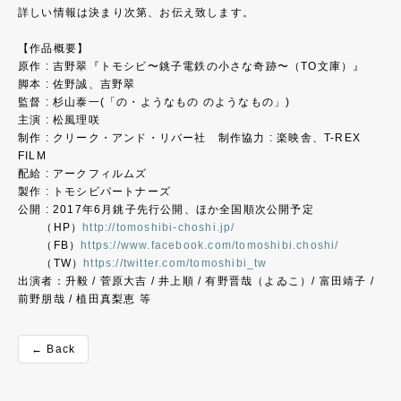
詳しい情報は決まり次第、お伝え致します。
【作品概要】
原作 : 吉野翠『トモシビ〜銚子電鉄の小さな奇跡〜（TO文庫）』
脚本 : 佐野誠、吉野翠
監督 : 杉山泰一(「の・ようなもの のようなもの」)
主演 : 松風理咲
制作 : クリーク・アンド・リバー社 制作協力 : 楽映舎、T-REX
FILM
配給 : アークフィルムズ
製作 : トモシビパートナーズ
公開 : 2017年6月銚子先行公開、ほか全国順次公開予定
（HP）
http://tomoshibi-choshi.jp/
（FB）
https://www.facebook.com/tomoshibi.choshi/
（TW）
https://twitter.com/tomoshibi_tw
出演者：升毅 / 菅原大吉 / 井上順 / 有野晋哉（よゐこ）/ 富田靖子 /
前野朋哉 / 植田真梨恵 等
← Back