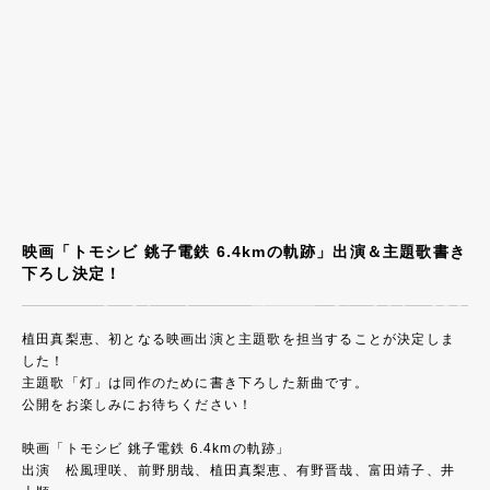
映画「トモシビ 銚子電鉄 6.4kmの軌跡」出演＆主題歌書き
下ろし決定！
植田真梨恵、初となる映画出演と主題歌を担当することが決定しま
した！
主題歌「灯」は同作のために書き下ろした新曲です。
公開をお楽しみにお待ちください！
映画「トモシビ 銚子電鉄 6.4kmの軌跡」
出演 松風理咲、前野朋哉、植田真梨恵、有野晋哉、富田靖子、井