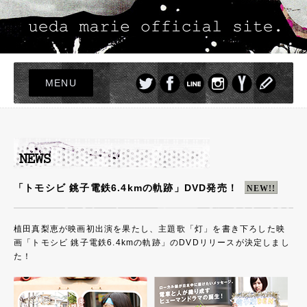
MENU
TOP
LIVE
NEWS
PROFILE
「トモシビ 銚子電鉄6.4kmの軌跡」DVD発売！
NEW!!
DISCOGRAPHY
PHOTO
植田真梨恵が映画初出演を果たし、主題歌「灯」を書き下ろした映
画「トモシビ 銚子電鉄6.4kmの軌跡」のDVDリリースが決定しまし
GOODS
た！