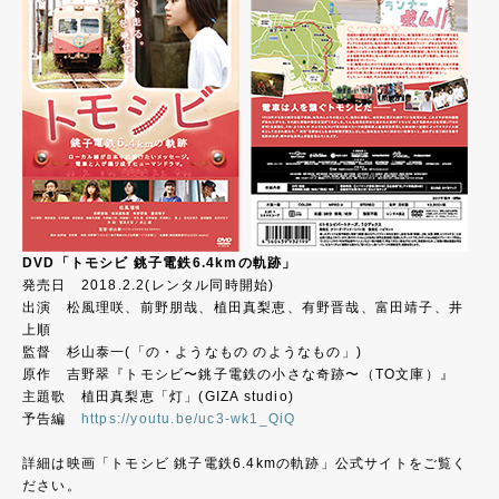
DVD「トモシビ 銚子電鉄6.4kmの軌跡」
発売日 2018.2.2(レンタル同時開始)
出演 松風理咲、前野朋哉、植田真梨恵、有野晋哉、富田靖子、井
上順
監督 杉山泰一(「の・ようなもの のようなもの」)
原作 吉野翠『トモシビ〜銚子電鉄の小さな奇跡〜（TO文庫）』
主題歌 植田真梨恵「灯」(GIZA studio)
予告編
https://youtu.be/uc3-wk1_QiQ
詳細は映画「トモシビ 銚子電鉄6.4kmの軌跡」公式サイトをご覧く
ださい。