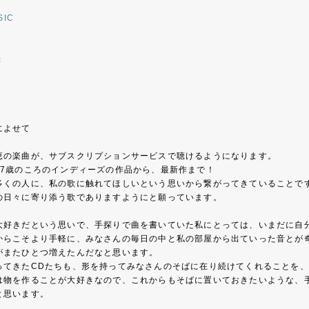
SIC
c
によせて
恵の楽曲が、サブスクリプションサービスで聴けるようになります。
17歳のころのインディーズの作品から、最新作まで！
多くの人に、私の歌に触れてほしいという思いから繋がってきていることで
の日々に寄り添う歌でありますようにと願っています。
大好きだという思いで、手探りで曲を書いていた私にとっては、いまだに自
からこそより手軽に、みなさんの毎日の中と私の部屋から出ていった音とが
がまたひとつ増えたんだなと思います。
ってきたCDたちも、形を持ってみなさんのそばに在り続けてくれることを
は物を作ることが大好きなので、これからもそばに置いておきたいような、
と思います。