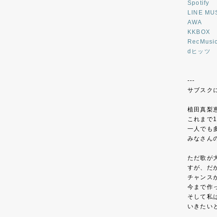
Spotify
LINE MU
AWA
KKBOX
RecMusi
dヒッツ
---
サブスク
植田真梨
これまで
一人でも
みなさん
ただ歌が
すが、だ
チャンス
今まで作
そして私
いきたい