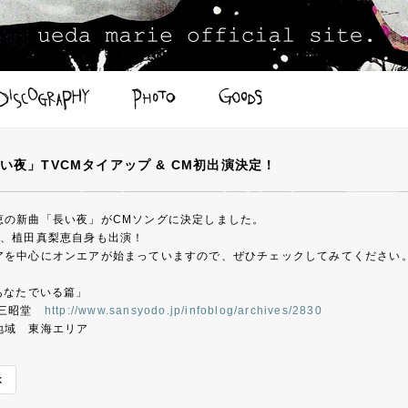
い夜」TVCMタイアップ & CM初出演決定！
恵の新曲「長い夜」がCMソングに決定しました。
は、植田真梨恵自身も出演！
アを中心にオンエアが始まっていますので、ぜひチェックしてみてください
あなたでいる篇」
 三昭堂
http://www.sansyodo.jp/infoblog/archives/2830
地域 東海エリア
k