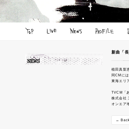
新曲「長
植田真梨
同CMに
東海エリ
TVCM「
株式会社
オンエア
← Bac