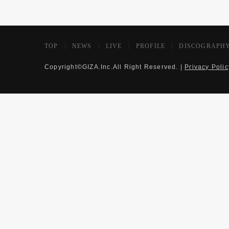
TOP
|
NEWS
|
LIVE
|
PROFILE
|
DISCOGRAPH
Copyright©GIZA.Inc.All Right Reserved. |
Privacy Polic