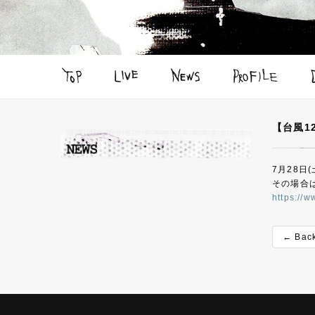
【台風1
7月28
その場合
https://
← Bac