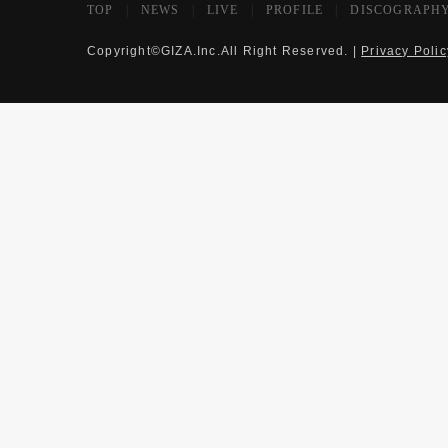
TOP
|
NEWS
|
LIVE
|
PROFILE
|
DISCOGRAPH
Copyright©GIZA.Inc.All Right Reserved. |
Privacy Polic