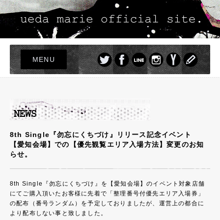
MENU
TOP
LIVE
NEWS
PROFILE
8th Single『勿忘にくちづけ』リリース記念イベント
【愛知会場】での【優先観覧エリア入場方法】変更のお知
DISCOGRAPHY
らせ。
PHOTO
GOODS
8th Single『勿忘にくちづけ』を【愛知会場】のイベント対象店舗
にてご購入頂いたお客様に先着で「整理番号付優先エリア入場券」
の配布（番号ランダム）を予定しておりましたが、運営上の都合に
より配布しない事と致しました。