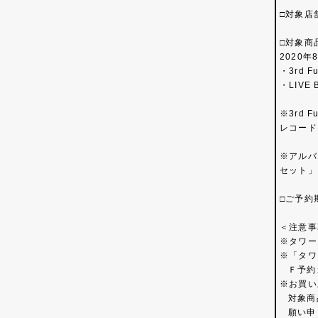
□対象店
□対象商
2020年
・3rd
・LIVE 
※3rd
レコード
※アルバ
セット」
□ご予約期
＜注意事
タワー
「タワ
Ｆ予約
お買い
対象商
願い申