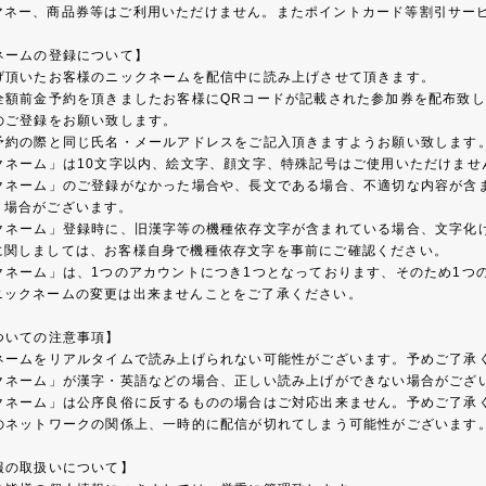
マネー、商品券等はご利用いただけません。またポイントカード等割引サー
ネームの登録について】
げ頂いたお客様のニックネームを配信中に読み上げさせて頂きます。
全額前金予約を頂きましたお客様にQRコードが記載された参加券を配布致し
のご登録をお願い致します。
予約の際と同じ氏名・メールアドレスをご記入頂きますようお願い致します
クネーム」は10文字以内、絵文字、顔文字、特殊記号はご使用いただけませ
クネーム」のご登録がなかった場合や、長文である場合、不適切な内容が含
く場合がございます。
クネーム」登録時に、旧漢字等の機種依存文字が含まれている場合、文字化
に関しましては、お客様自身で機種依存文字を事前にご確認ください。
クネーム」は、1つのアカウントにつき1つとなっております、そのため1つ
ニックネームの変更は出来ませんことをご了承ください。
ついての注意事項】
ネームをリアルタイムで読み上げられない可能性がございます。予めご了承
クネーム」が漢字・英語などの場合、正しい読み上げができない場合がござ
クネーム」は公序良俗に反するものの場合はご対応出来ません。予めご了承
のネットワークの関係上、一時的に配信が切れてしまう可能性がございます
報の取扱いについて】