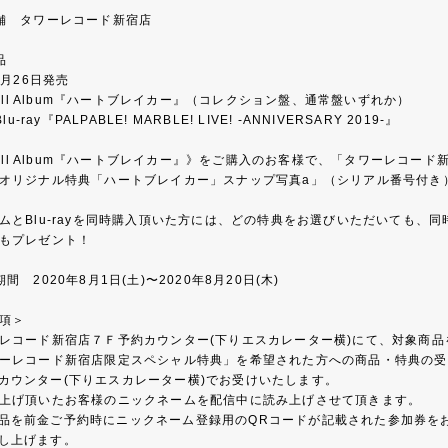
舗 タワーレコード新宿店
品
8月26日発売
 Full Album『ハートブレイカー』（コレクション盤、通常盤いずれか）
Blu-ray『PALPABLE! MARBLE! LIVE! -ANNIVERSARY 2019-』
 Full Album『ハートブレイカー』》をご購入のお客様で、「タワーレコ
オリジナル特典「ハートブレイカー」スナップ写真a」（シリアル番号付き
ムとBlu-rayを同時購入頂いた方には、どの特典をお選びいただいても、同時
もプレゼント！
間 2020年8月1日(土)〜2020年8月20日(木)
項＞
レコード新宿店７Ｆ予約カウンター(下りエスカレーター横)にて、対象商
ーレコード新宿店限定スペシャル特典」を希望された方への商品・特典の受け
カウンター(下りエスカレーター横)でお受けいたします。
上げ頂いたお客様のニックネームを配信中に読み上げさせて頂きます。
品を前金ご予約時にニックネーム登録用のQRコードが記載された参加券を
し上げます。