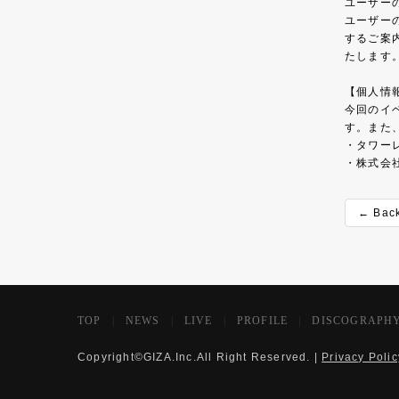
ユーザー
ユーザー
するご案
たします
【個人情
今回のイ
す。また
・タワー
・株式会
← Bac
TOP
|
NEWS
|
LIVE
|
PROFILE
|
DISCOGRAPH
Copyright©GIZA.Inc.All Right Reserved. |
Privacy Polic