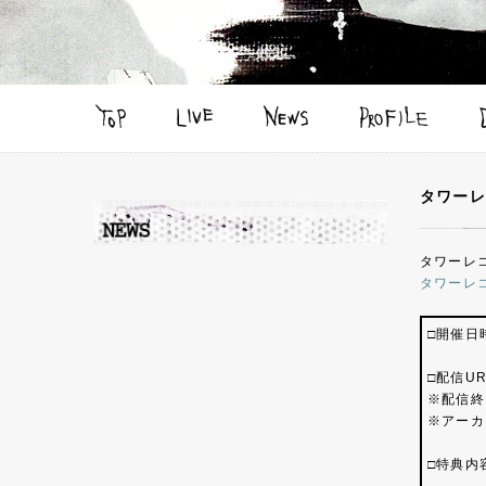
タワーレ
タワーレ
タワーレ
□開催日時
□配信U
※配信終
※アーカ
□特典内