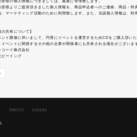
の皆様の個人情報につきましては、厳重に管理致します。
の皆様よりご提供頂きました個人情報を、商品申込者へのご連絡、商品・特
内、マーケティング活動のために利用致します。また、当該個人情報は、利
。
報の共有について】
ベント開催に伴いまして、円滑にイベントを運営するためCDをご購入頂い
、イベントに関係するその他の企業や関係者にも共有される場合がございま
レコード株式会社
社ビーイング
k
Y
|
PHOTO
|
GOODS
|
y