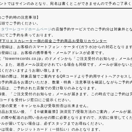
ントではサインのみとなり、宛名は書くとこができませんので予めご了承く
のご予約時の注意事項】
店頭でご予約ください。
、
タワーレコードホームページ
の店舗予約サービスでのご予約分は対象外と
所にてご予約を承っております。
7F下りエスカレーター側の前金ご予約商品お受取りカウンター
の登録は、お客様のスマートフォン・ケータイ(ガラホ)からの対応となりま
の登録には、お客様の携帯番号・メールアドレスが必要です。
『towerrecords.co.jp』のドメインから「ご注文受付のお知らせ
い。また、迷惑メール設定がされている場合も同様です。メールが届かない
認くださいますようお願い致します。
登録の際は、対象店舗でご案内するQRコードより予約用サイトへアクセス
の予約商品をお選びいただき、数量・特典・注意事項を確認しながらご予約
商品は、ご予約された店舗での受け取りのみとなります。
録後、「ご注文受付のお知らせ」メールが届きます。この時点ではご予約は完
Rコードを受付レジ窓口にご提示ください。
定後の変更・キャンセル及び受取拒否は出来ません。
商品お支払い後、「【※破棄厳禁】決済完了/受取方法のご案内」メールが
りの際や配送のお問い合わせの際に必要となりますので、大切に保管してくだ
ールが届いてない場合は、必ずスタッフまでお尋ねください。
いは現金、クレジットカード（一括払い）のみとなります。