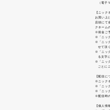
（電子
【ニック
お買い上
店頭にて
クネーム
前金ご
「ニッ
「ニッ
せて頂
「ニッ
る文字
「ニッ
ごとに
【配信に
ニック
「ニッ
「ニッ
配信時
【個人情