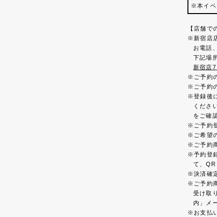
本イベ
【店舗で
新宿店
お電話
下記場
新宿店
ご予約
ご予約
登録後に
くださ
をご確
ご予約
ご希望
ご予約
予約登
て、Q
決済確
ご予約
受け取
内」メ
お支払