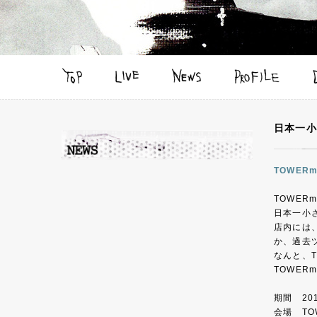
日本一小
TOWER
TOWER
日本一小
店内には
か、過去
なんと、T
TOWE
期間 20
会場 TO