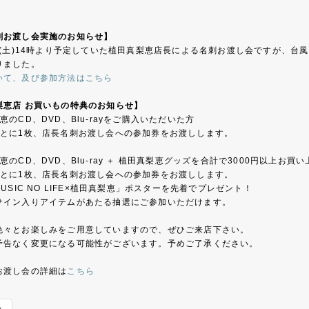
刺お渡し会実施のお知らせ】
日(土)14時より予定していた植田真梨恵店長による名刺お渡し会ですが、台風
りました。
いて、及び参加方法はこちら
梨恵店 お買いもの特典のお知らせ】
恵のCD、DVD、Blu-rayをご購入いただいた方
ごとに1枚、店長名刺お渡し会への参加券をお渡しします。
恵のCD、DVD、Blu-ray ＋ 植田真梨恵グッズを合計で3000円以上お買
ごとに1枚、店長名刺お渡し会への参加券をお渡しします。
MUSIC NO LIFE×植田真梨恵」ポスターを先着でプレゼント！
サイン入りアイテムがあたる抽選にご参加いただけます。
色々とお楽しみをご用意していますので、ぜひご来店下さい。
予告なく変更になる可能性がございます。予めご了承ください。
お渡し会の詳細は
こちら