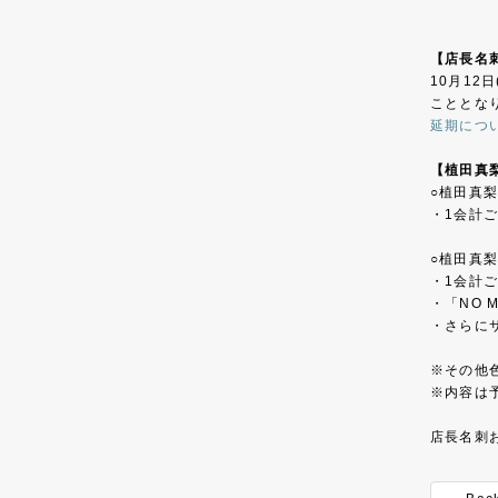
【店長名
10月12
こととな
延期につ
【植田真
○植田真梨
・1会計
○植田真梨
・1会計
・「NO 
・さらに
※その他
※内容は
店長名刺