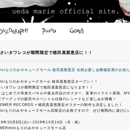
さいタワレコが期間限定で植田真梨恵店に！！
miniもりのみやキューズモール 植田真梨恵店 名刺お渡し会開催延期のお知
miniもりのみやキューズモール 植田真梨恵店オープン！！
さいタワレコが期間限定で植田真梨恵店になります！！
、はじめての等身大パネルや過去作品のポスター、直筆のイラスト原画、MV
ツアーグッズの販売やスペシャル仕様のレシートなど楽しみが満載！
OWER RECORDS × 植田真梨恵限定ポスターの制作も決定しました！
Rminiもりのみやキューズモール店限定の企画ですので、ぜひ期間内に遊びに
19年10月8日(火)～2019年10月14日（月・祝）
WERminiもりのみやキューズモール店