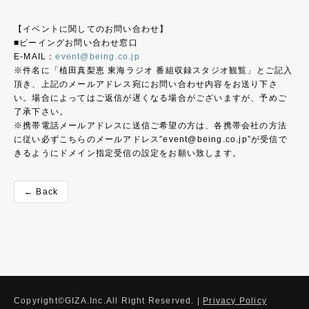
【イベントに関してのお問い合わせ】
■ビーイングお問い合わせ窓口
E-MAIL：
event@being.co.jp
※件名に「植田真梨恵 東海ラジオ 番組収録スタジオ観覧」とご記入
頂き、上記のメールアドレス宛にお問い合わせ内容をお送り下さ
い。場合によってはご返信が遅くなる場合がございますが、予めご
了承下さい。
※携帯電話メールアドレスに送信ご希望の方は、各携帯会社の方法
に従い必ずこちらのメールアドレス”event@being.co.jp”が受信で
きるようにドメイン指定受信の設定をお願い致します。
← Back
Copyright©GIZA.Inc.All Right Reserved. |
Privacy Policy