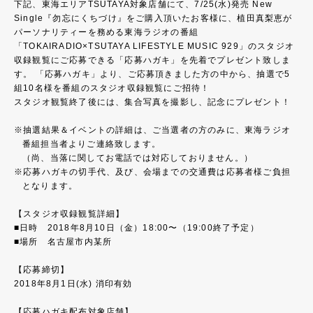
下記、東海エリアTSUTAYA対象店舗にて、7/25(水)発売 New
Single『勿忘にくちづけ』をご購入頂いたお客様に、植田真梨恵が
パーソナリティーを務める東海ラジオの番組
「TOKAIRADIO×TSUTAYA LIFESTYLE MUSIC 929」のスタジオ
収録観覧にご応募できる「応募ハガキ」を先着でプレゼント致しま
す。 「応募ハガキ」より、ご応募頂きました方の中から、抽選で5
組10名様を番組のスタジオ収録観覧にご招待！
スタジオ観覧終了後には、集合写真を撮影し、記念にプレゼント！
抽選結果＆イベントの詳細は、ご当選者の方のみに、東海ラジオ
番組担当者よりご連絡致します。
（尚、当落に関してお電話では対応しておりません。）
応募ハガキの切手代、及び、会場までの交通費は応募者様ご負担
となります。
【スタジオ収録観覧詳細】
■日時 2018年8月10日（金）18:00〜（19:00終了予定）
■場所 名古屋市内某所
【応募締切】
2018年8月1日(水) 消印有効
【応募ハガキ配布対象店舗】