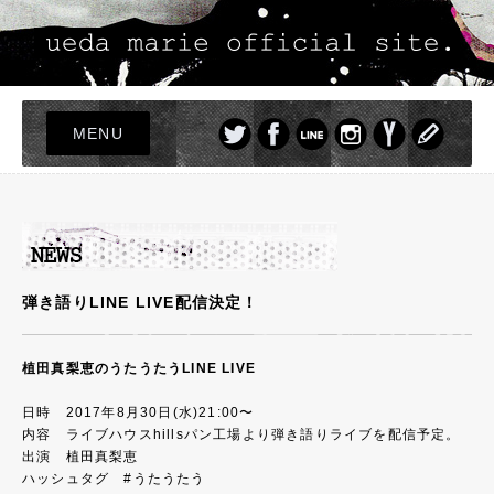
MENU
TOP
LIVE
NEWS
PROFILE
弾き語りLINE LIVE配信決定！
DISCOGRAPHY
PHOTO
植田真梨恵のうたうたうLINE LIVE
GOODS
日時 2017年8月30日(水)21:00〜
内容 ライブハウスhillsパン工場より弾き語りライブを配信予定。
出演 植田真梨恵
ハッシュタグ #うたうたう