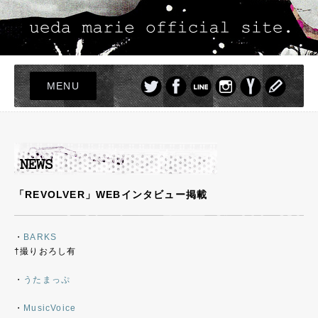
MENU
TOP
LIVE
NEWS
PROFILE
「REVOLVER」WEBインタビュー掲載
DISCOGRAPHY
PHOTO
・
BARKS
†撮りおろし有
GOODS
・
うたまっぷ
・
MusicVoice