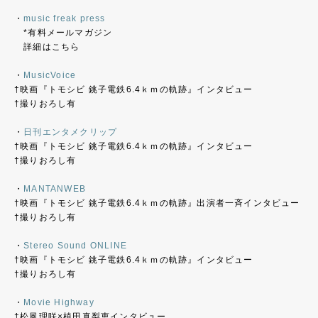
・
music freak press
*有料メールマガジン
詳細はこちら
・
MusicVoice
†映画『トモシビ 銚子電鉄6.4ｋｍの軌跡』インタビュー
†撮りおろし有
・
日刊エンタメクリップ
†映画『トモシビ 銚子電鉄6.4ｋｍの軌跡』インタビュー
†撮りおろし有
・
MANTANWEB
†映画『トモシビ 銚子電鉄6.4ｋｍの軌跡』出演者一斉インタビュー
†撮りおろし有
・
Stereo Sound ONLINE
†映画『トモシビ 銚子電鉄6.4ｋｍの軌跡』インタビュー
†撮りおろし有
・
Movie Highway
†松風理咲×植田真梨恵インタビュー