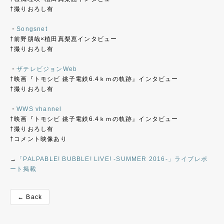
†撮りおろし有
・
Songsnet
†前野朋哉×植田真梨恵インタビュー
†撮りおろし有
・
ザテレビジョンWeb
†映画『トモシビ 銚子電鉄6.4ｋｍの軌跡』インタビュー
†撮りおろし有
・
WWS vhannel
†映画『トモシビ 銚子電鉄6.4ｋｍの軌跡』インタビュー
†撮りおろし有
†コメント映像あり
→
「PALPABLE! BUBBLE! LIVE! -SUMMER 2016-」ライブレポ
ート掲載
← Back