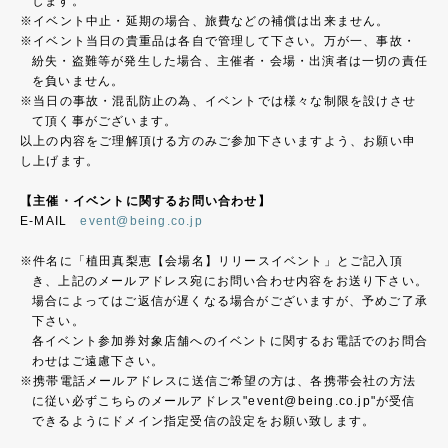
します。
イベント中止・延期の場合、旅費などの補償は出来ません。
イベント当日の貴重品は各自で管理して下さい。万が一、事故・
紛失・盗難等が発生した場合、主催者・会場・出演者は一切の責任
を負いません。
当日の事故・混乱防止の為、イベントでは様々な制限を設けさせ
て頂く事がございます。
以上の内容をご理解頂ける方のみご参加下さいますよう、お願い申
し上げます。
【主催・イベントに関するお問い合わせ】
E-MAIL
event@being.co.jp
件名に「植田真梨恵【会場名】リリースイベント」とご記入頂
き、上記のメールアドレス宛にお問い合わせ内容をお送り下さい。
場合によってはご返信が遅くなる場合がございますが、予めご了承
下さい。
各イベント参加券対象店舗へのイベントに関するお電話でのお問合
わせはご遠慮下さい。
携帯電話メールアドレスに送信ご希望の方は、各携帯会社の方法
に従い必ずこちらのメールアドレス"event@being.co.jp"が受信
できるようにドメイン指定受信の設定をお願い致します。