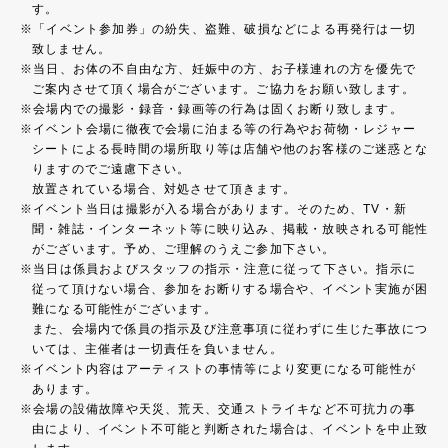
す。
「イベント参加券」の紛失、盗難、破損などによる再発行は一切
致しません。
当日、お体の不自由な方、妊娠中の方、お子様連れの方を優先で
ご案内させて頂く場合がございます。ご協力をお願い致します。
会場内での撮影・録音・録画等の行為は固くお断り致します。
イベント会場に徹夜で会場に泊まる等の行為やお荷物・レジャー
シートによる長時間の場所取り等は店舗や他のお客様のご迷惑とな
りますのでご遠慮下さい。
放置されている場合、対処させて頂きます。
イベント当日は撮影が入る場合があります。そのため、TV・新
聞・雑誌・インターネット等に映り込み、掲載・放映される可能性
がございます。予め、ご理解のうえご参加下さい。
当日は係員およびスタッフの指示・注意に従って下さい。指示に
従って頂けない場合、参加をお断りする場合や、イベント実施が困
難になる可能性がございます。
また、会場内で係員の指示及び注意事項に従わずに生じた事故につ
いては、主催者は一切責任を負いません。
イベント内容はアーティストの事情等により変更になる可能性が
あります。
会場の設備故障や天災、荒天、交通ストライキなど不可抗力の事
由により、イベント不可能と判断された場合は、イベントを中止致